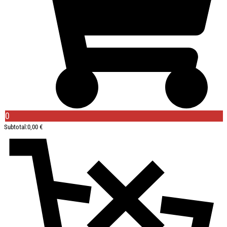
0
Subtotal:
0,00
€