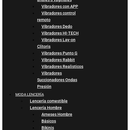
Vibradores con APP
Vibradores control
remoto
Vibradores Dedo
Vibradores HI-TECH
Vibradores Lay-on
Clítoris
Vibradores Punto G
Vibradores Rabbit
Vibradores Realisticos
Vibradores
Succionadores Ondas
Presión
MODA LENCERÍA
Lencería comestible
Lencería Hombre
Arneses Hombre
Básicos
Bikinis