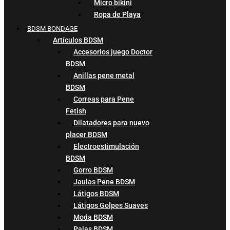
Micro bikini
Ropa de Playa
BDSM BONDAGE
Artículos BDSM
Accesorios juego Doctor
BDSM
Anillas pene metal
BDSM
Correas para Pene
Fetish
Dilatadores para nuevo
placer BDSM
Electroestimulación
BDSM
Gorro BDSM
Jaulas Pene BDSM
Látigos BDSM
Látigos Golpes Suaves
Moda BDSM
Palas BDSM