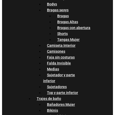
Bodys
Bragas sexys
Bragas
Bragas Altas
Bragas con abertura
Shorts
Tangas Mujer
Camiseta Interior
Camisones
Faja sin costuras
Falda Invisible
Medias
Sujetador y parte
inferior
Sujetadores
Top y parte inferior
Trajes de baño
Bañadores Mujer
Bikinis