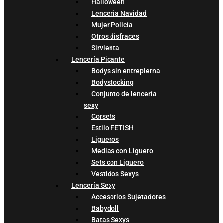
Halloween
Lenceria Navidad
Mujer Policía
Otros disfraces
Sirvienta
Lencería Picante
Bodys sin entrepierna
Bodystocking
Conjunto de lencería
sexy
Corsets
Estilo FETISH
Ligueros
Medias con Liguero
Sets con Liguero
Vestidos Sexys
Lencería Sexy
Accesorios Sujetadores
Babydoll
Batas Sexys