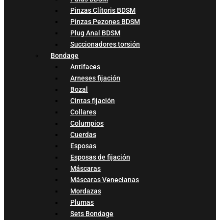
Pinzas Clítoris BDSM
Pinzas Pezones BDSM
Plug Anal BDSM
Succionadores torsión
Bondage
Antifaces
Arneses fijación
Bozal
Cintas fijación
Collares
Columpios
Cuerdas
Esposas
Esposas de fijación
Máscaras
Máscaras Venecianas
Mordazas
Plumas
Sets Bondage