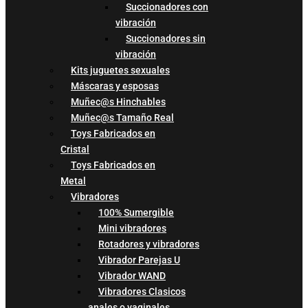
Succionadores con
vibración
Succionadores sin
vibración
Kits juguetes sexuales
Máscaras y esposas
Muñec@s Hinchables
Muñec@s Tamaño Real
Toys Fabricados en
Cristal
Toys Fabricados en
Metal
Vibradores
100% Sumergible
Mini vibradores
Rotadores y vibradores
Vibrador Parejas U
Vibrador WAND
Vibradores Clasicos
anales o vaginales