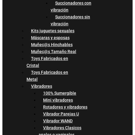
Succionadores con
vibración
Succionadores sin
vibración
Kits juguetes sexuales
Máscaras y esposas
Muñec@s Hinchables
Muñec@s Tamaño Real
Toys Fabricados en
Cristal
Toys Fabricados en
Metal
Vibradores
100% Sumergible
Mini vibradores
Rotadores y vibradores
Vibrador Parejas U
Vibrador WAND
Vibradores Clasicos
anales o vaginales