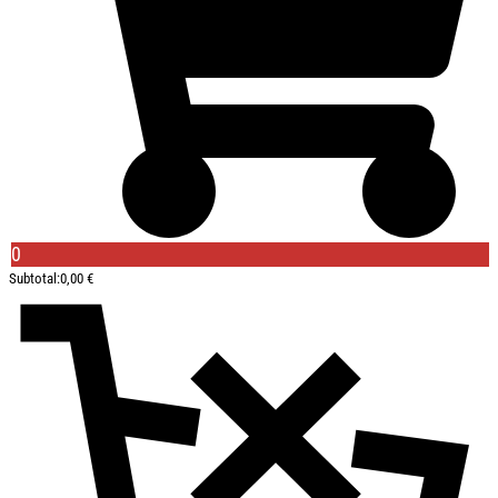
0
Subtotal:
0,00
€