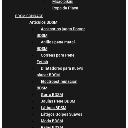
Micro bikini
Ropa de Playa
BDSM BONDAGE
Artículos BDSM
Accesorios juego Doctor
BDSM
Anillas pene metal
BDSM
Correas para Pene
Fetish
Dilatadores para nuevo
placer BDSM
Electroestimulación
BDSM
Gorro BDSM
Jaulas Pene BDSM
Látigos BDSM
Látigos Golpes Suaves
Moda BDSM
Palas BDSM