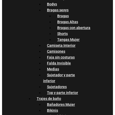
Bodys
Bragas sexys
Bragas
Bragas Altas
Bragas con abertura
Shorts
Tangas Mujer
Camiseta Interior
Camisones
Faja sin costuras
Falda Invisible
Medias
Sujetador y parte
inferior
Sujetadores
Top y parte inferior
Trajes de baño
Bañadores Mujer
Bikinis