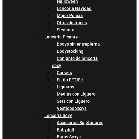
Halloween
Lenceria Navidad
Mujer Policía
Otros disfraces
Sirvienta
Lencería Picante
Bodys sin entrepierna
Bodystocking
Conjunto de lencería
sexy
Corsets
Estilo FETISH
Ligueros
Medias con Liguero
Sets con Liguero
Vestidos Sexys
Lencería Sexy
Accesorios Sujetadores
Babydoll
Batas Sexys