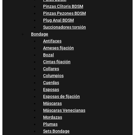
Pinzas Clítoris BDSM
Pinzas Pezones BDSM
Plug Anal BDSM
Succionadores torsión
Bondage
Antifaces
Arneses fijación
Bozal
Cintas fijación
Collares
Columpios
Cuerdas
Esposas
Esposas de fijación
Máscaras
Máscaras Venecianas
Mordazas
Plumas
Sets Bondage