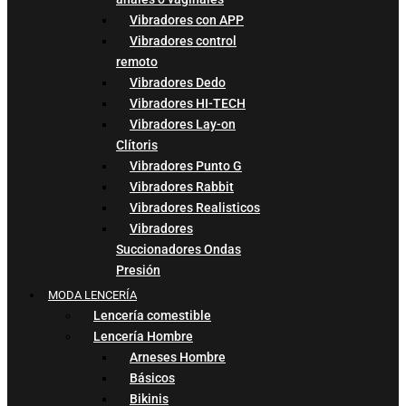
Vibradores con APP
Vibradores control
remoto
Vibradores Dedo
Vibradores HI-TECH
Vibradores Lay-on
Clítoris
Vibradores Punto G
Vibradores Rabbit
Vibradores Realisticos
Vibradores
Succionadores Ondas
Presión
MODA LENCERÍA
Lencería comestible
Lencería Hombre
Arneses Hombre
Básicos
Bikinis