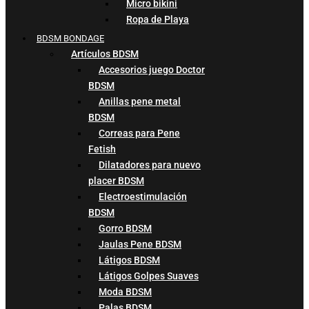
Micro bikini
Ropa de Playa
BDSM BONDAGE
Artículos BDSM
Accesorios juego Doctor
BDSM
Anillas pene metal
BDSM
Correas para Pene
Fetish
Dilatadores para nuevo
placer BDSM
Electroestimulación
BDSM
Gorro BDSM
Jaulas Pene BDSM
Látigos BDSM
Látigos Golpes Suaves
Moda BDSM
Palas BDSM