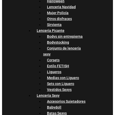
Halloween
Lenceria Navidad
Mujer Policía
Otros disfraces
Sirvienta
Lencería Picante
Bodys sin entrepierna
Bodystocking
Conjunto de lencería
sexy
Corsets
Estilo FETISH
Ligueros
Medias con Liguero
Sets con Liguero
Vestidos Sexys
Lencería Sexy
Accesorios Sujetadores
Babydoll
Batas Sexys