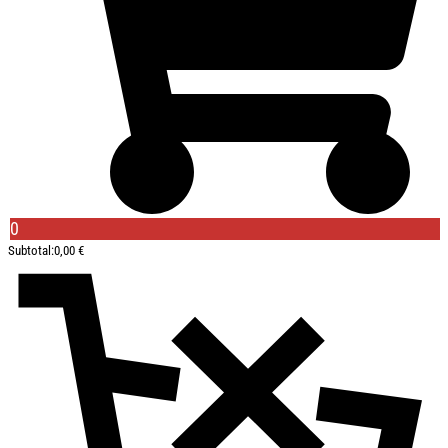
0
Subtotal:
0,00
€