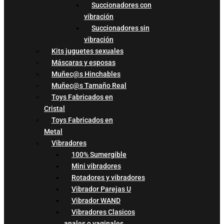
Succionadores con
vibración
Succionadores sin
vibración
Kits juguetes sexuales
Máscaras y esposas
Muñec@s Hinchables
Muñec@s Tamaño Real
Toys Fabricados en
Cristal
Toys Fabricados en
Metal
Vibradores
100% Sumergible
Mini vibradores
Rotadores y vibradores
Vibrador Parejas U
Vibrador WAND
Vibradores Clasicos
anales o vaginales