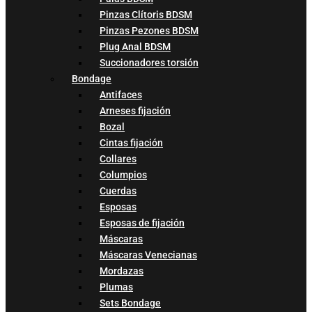
Pinzas Clítoris BDSM
Pinzas Pezones BDSM
Plug Anal BDSM
Succionadores torsión
Bondage
Antifaces
Arneses fijación
Bozal
Cintas fijación
Collares
Columpios
Cuerdas
Esposas
Esposas de fijación
Máscaras
Máscaras Venecianas
Mordazas
Plumas
Sets Bondage