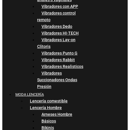
Vibradores con APP
Vibradores control
remoto
Vibradores Dedo
Vibradores HI-TECH
Vibradores Lay-on
Clítoris
Vibradores Punto G
Vibradores Rabbit
Vibradores Realisticos
Vibradores
Succionadores Ondas
Presión
MODA LENCERÍA
Lencería comestible
Lencería Hombre
Arneses Hombre
Básicos
Bikinis