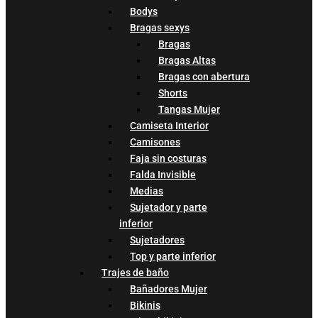
Bodys
Bragas sexys
Bragas
Bragas Altas
Bragas con abertura
Shorts
Tangas Mujer
Camiseta Interior
Camisones
Faja sin costuras
Falda Invisible
Medias
Sujetador y parte
inferior
Sujetadores
Top y parte inferior
Trajes de baño
Bañadores Mujer
Bikinis